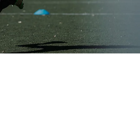
Bankdaten:
Fox Soccer Academy
AT56 2026 7020 0013 3914