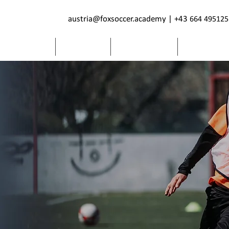
austria@foxsoccer.academy
|
+43
664 495125
vidualtraining
Camps
ÜBER FSA
FSA PRO