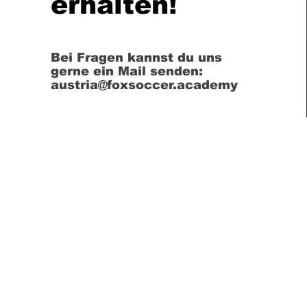
erhalten!
Bei Fragen kannst du uns
gerne ein Mail senden:
austria@foxsoccer.academy
ÜBER UNS
KONTAKT
DATENSCHUTZBESTIMMUNGEN
RÜCKTRITTSRECHT
ALLGEMEINE GESCHÄFTSBEDINGUNGEN
IMPRESSUM