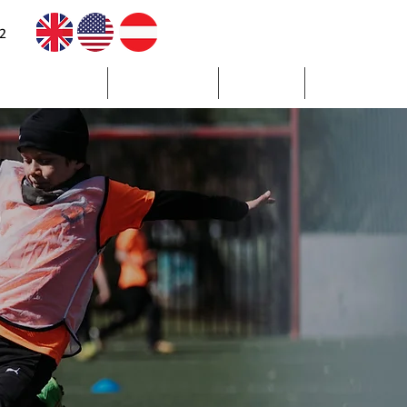
2
 International
GALERIE
FAQs
KONTAK